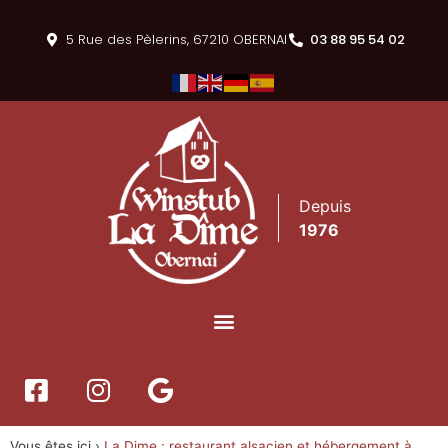
5 Rue des Pèlerins, 67210 OBERNAI
03 88 95 54 02
Depuis
1976
Vous êtes ici ›
La Dime : restaurant alsacien et hébergement à