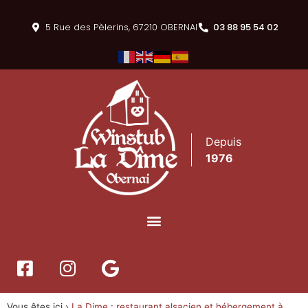
5 Rue des Pèlerins, 67210 OBERNAI
03 88 95 54 02
Depuis
1976
Vous êtes ici ›
La Dime : restaurant alsacien et hébergement à